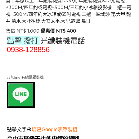
需半年繳以上半年繳裝機費1000元.年繳裝機費600元電視
+300M/四年約或電視+500M/三年約小冰箱投影機.二選一電
視+500M/四年約大冰箱或65吋電視.二選一區域:沙鹿.大甲.龍
井.清水.大肚梧棲.大安太平.大里.霧峰.烏日
售價 NT$ 1,000
優惠價 NT$ 400
點擊 撥打
光纖裝機電話
0938-128856
群健有線電視
大大寬頻
大台中數位有線電視
↓↓加line.有線電視裝機
點擊文字⊕
填寫Google表單裝機
台中市區透天也能申請的網路