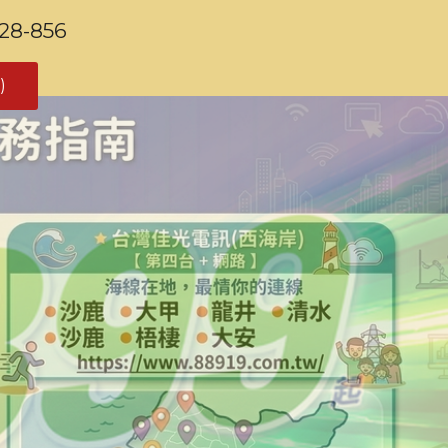
-856
)