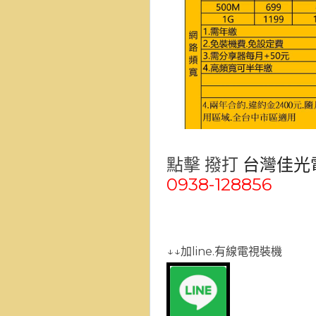
點擊 撥打
台灣佳光
0938-128856
群健有線電視
大大寬頻
大台
↓↓加line.有線電視裝機