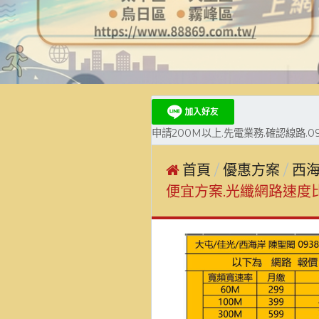
申請200M以上.先電業務.確認線路.093
首頁
優惠方案
西海
便宜方案.光纖網路速度