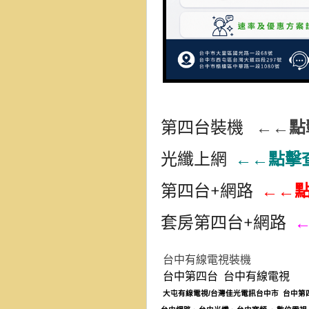
第四台裝機
←←點
光纖上網
←←點擊
第四台+網路
←←點
套房第四台+網路
←
台中有線電視裝機
台中第四台
台中有線電視
大屯有線電視
/
台灣佳光電訊台中市
台中第