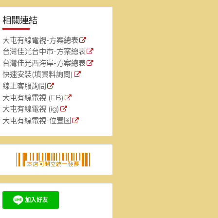
相關連結
大屯有線電視-方案總表
台灣佳光台中市-方案總表
台灣佳光西海岸-方案總表
快速安裝(填資料詢問)
線上客服詢問
大屯有線電視 (FB)
大屯有線電視 (ig)
大屯有線電視-位置圖