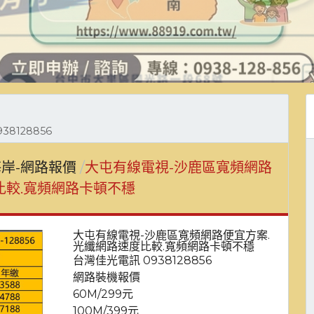
8128856
岸-網路報價
大屯有線電視-沙鹿區寬頻網路
比較.寬頻網路卡頓不穩
大屯有線電視-沙鹿區寬頻網路便宜方案.
光纖網路速度比較.寬頻網路卡頓不穩
台灣佳光電訊 0938128856
網路裝機報價
60M/299元
100M/399元