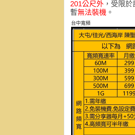
201公尺外
，受限於
暫
無法裝機
。
台中寬頻