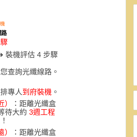
裝機
網路
步驟
 裝機評估 4 步驟
為您查詢光纖線路
。
安排專人
到府裝機
。
近）
：距離光纖盒
等待大約
3週
工程
機
！
遠）
：距離光纖盒