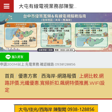
大屯有線電視業務部陳聖閎.台中第四台網路裝機0938-128-856
申請200M以上.先電業務.確認線路.0938128856
首頁
優惠方案
西海岸-網路報價
上網比較.網
路評價.光纖優惠.寬頻折扣.飆網特價推薦.WIFI設
定