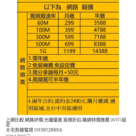
上網比較.網路評價.光纖優惠.寬頻折扣.飆網特價推薦.WIFI設
定
大屯有線電視 0938128856