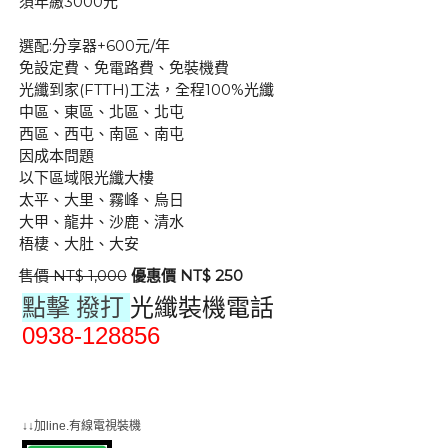
須年繳3000元
選配:分享器+600元/年
免設定費、免電路費、免裝機費
光纖到家(FTTH)工法，全程100%光纖
中區、東區、北區、北屯
西區、西屯、南區、南屯
因成本問題
以下區域限光纖大樓
太平、大里、霧峰、烏日
大甲、龍井、沙鹿、清水
梧棲、大肚、大安
售價 NT$ 1,000
優惠價 NT$ 250
點擊 撥打
光纖裝機電話
0938-128856
群健有線電視
大大寬頻
大台中數位有線電視
↓↓加line.有線電視裝機