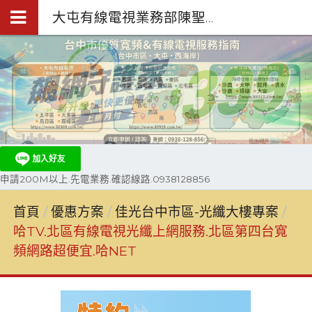
大屯有線電視業務部陳聖閎.台中第四台網路裝機0938-128-856
申請200M以上.先電業務.確認線路.0938128856
首頁
優惠方案
佳光台中市區-光纖大樓專案
哈TV.北區有線電視光纖上網服務.北區第四台寬
頻網路超便宜.哈NET