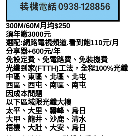
300M/60M月均$250
須年繳3000元
選配:網路電視頻道.看到飽110元/月
分享器+600元/年
免設定費、免電路費、免裝機費
光纖到家(FTTH)工法，全程100%光纖
中區、東區、北區、北屯
西區、西屯、南區、南屯
因成本問題
以下區域限光纖大樓
太平、大里、霧峰、烏日
大甲、龍井、沙鹿、清水
梧棲、大肚、大安、烏日