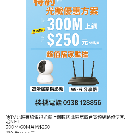
哈TV.北區有線電視光纖上網服務.北區第四台寬頻網路超便宜.
哈NET
300M/60M月均$250