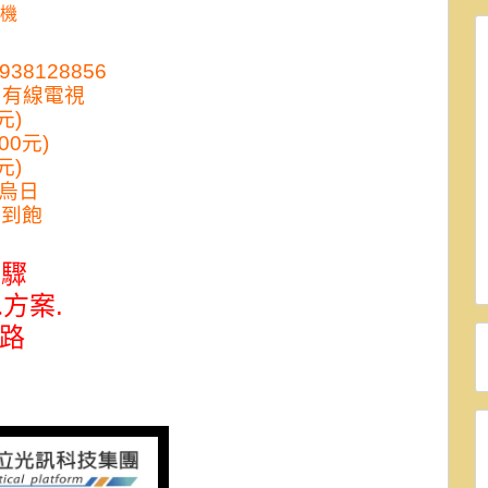
裝機
8128856
中有線電視
元)
00元)
元)
.烏日
吃到飽
步驟
.
.方案
路