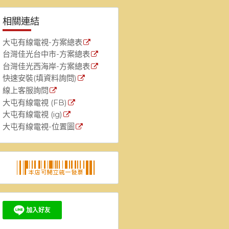
相關連結
大屯有線電視-方案總表
台灣佳光台中市-方案總表
台灣佳光西海岸-方案總表
快速安裝(填資料詢問)
線上客服詢問
大屯有線電視 (FB)
大屯有線電視 (ig)
大屯有線電視-位置圖