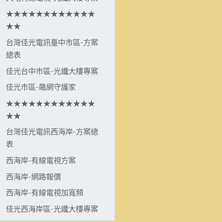
★★★★★★★★★★★★
★★
台灣佳光電訊臺中市區-方案
總表
佳光台中市區-光纖大樓專案
佳光市區-飆網守護家
★★★★★★★★★★★★
★★
台灣佳光電訊西海岸-方案總
表
西海岸-有線電視方案
西海岸-網路報價
西海岸-有線電視加寬頻
佳光西海岸區-光纖大樓專案