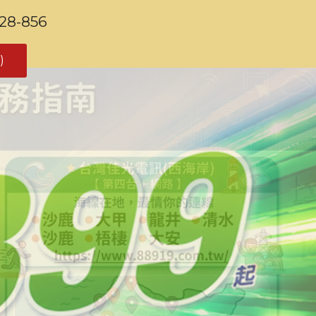
-856
)