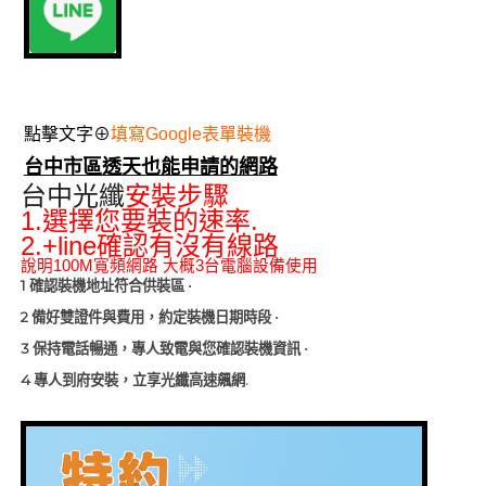
點擊文字⊕
填寫Google表單裝機
台中市區透天也能申請的網路
台中光纖
安裝步驟
1.
.
選擇您要裝的速率
2.+line
確認有沒有線路
說明
100M寬頻網路
大概
3
台電腦設備使用
1
確認裝機地址符合供裝區
·
2
備好雙證件與費用，約定裝機日期時段
·
3
保持電話暢通，專人致電與您確認裝機資訊
·
4
.
專人到府安裝，立享光纖高速飆網