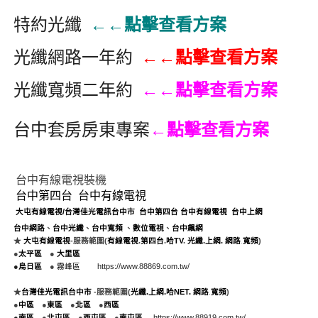
特約光纖
←←點擊查看方案
光纖網路一年約
←←點擊查看方案
光纖寬頻二年約
←←點擊查看方案
台中套房房東專案
←點擊查看方案
台中有線電視裝機
台中第四台
台中有線電視
大屯有線電視
/
台灣佳光電訊台中市
台中第四台
台中
有線電視
台中上網
台中網路
、
台中光纖
、
台中
寬頻
、
數位電視
、
台中飆網
.
★
大屯有線電視
-
服務範圍(
有線電視
.
第四台
.
哈TV
.
光纖
.
上網
.
網路
寬頻
)
●
太平區
●
大里區
●
烏日區
●
霧峰區
https://www.88869.com.tw/
群健有線電視
大大寬頻
大台中數位有線電視
.
★
台灣
佳光
電訊
台中市
-
服務範圍(
光纖
.
上網
.
哈NET
.
網路
寬頻
)
●
中區
●
東區
●
北區
●
西區
●
南區
●
北屯區
●
西屯區
●
南屯區
https://www.88919.com.tw/