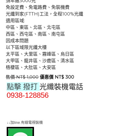
須年繳3000元
免設定費、免電路費、免裝機費
光纖到家(FTTH)工法，全程100%光纖
適用區域:
中區、東區、北區、北屯區
西區、西屯區、南區、南屯區
因成本問題
以下區域限光纖大樓
太平區、大里區、霧峰區、烏日區
大甲區、龍井區、沙鹿區、清水區
梧棲區、大肚區、大安區
售價 NT$ 1,000
優惠價 NT$ 300
點擊 撥打
光纖裝機電話
0938-128856
群健有線電視
大大寬頻
大台中數位有線電視
↓↓加line.有線電視裝機