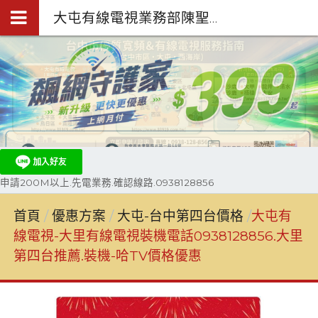
大屯有線電視業務部陳聖閎.台中第四台網路裝機0938-128-856
申請200M以上.先電業務.確認線路.0938128856
首頁
優惠方案
大屯-台中第四台價格
大屯有
線電視-大里有線電視裝機電話0938128856.大里
第四台推薦.裝機-哈TV價格優惠