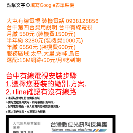
點擊文字⊕
填寫Google表單裝機
大屯有線電視 裝機電話 0938128856
台中第四台費用說明.台中有線電視
月繳 550元 (裝機費1500元)
半年繳 3280元(裝機費1000元)
年繳 6550元 (裝機費600元)
服務區域:太平.大里.霧峰.烏日
選配:15M網路/50元/月/吃到飽
群健有線電視裝機
台中有線電視
安裝步驟
1.
.
選擇您要裝的繳別.方案
2.+line
確認有沒有線路
a
確認裝機地址符合供裝區域
·
b
備好雙證件與費用，約定裝機日期時段
·
c
保持電話暢通，專人致電與您確認裝機資訊
·
.
d
專人到府安裝，立享第四台服務