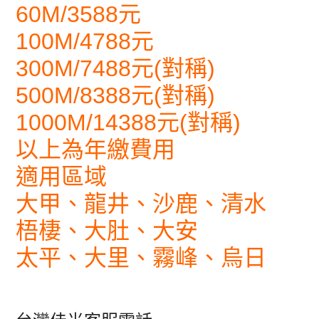
60M/3588元
100M/4788元
300M/7488元(對稱)
500M/8388元(對稱)
1000M/14388元(對稱)
以上為年繳費用
適用區域
大甲、龍井、沙鹿、清水
梧棲、大肚、大安
太平、大里、霧峰、烏日