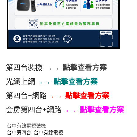
第四台裝機
←←點擊查看方案
光纖上網
←←點擊查看方案
第四台+網路
←←點擊查看方案
套房第四台+網路
←←點擊查看方案
台中有線電視裝機
台中第四台
台中有線電視