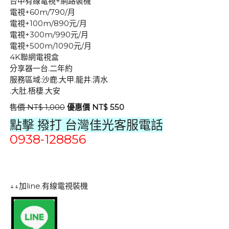
台中有線電視+網路裝機
電視+60m/790/月
電視+100m/890元/月
電視+300m/990元/月
電視+500m/1090元/月
4K聯網電視盒
分享器一台.二年約
服務區域:沙鹿.大甲.龍井.清水
.大肚.梧棲.大安
售價 NT$ 1,000
優惠價 NT$ 550
點擊 撥打
台灣佳光客服電話
0938-128856
↓↓加line.有線電視裝機