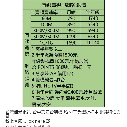
台灣佳光電訊-台中第四台裝機-哈NET光纖折扣中.網路特價方
案
線上客服
Click here