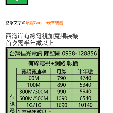
點擊文字⊕
填寫Google表單裝機
西海岸有線電視加寬頻裝機
首次需半年繳以上