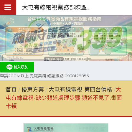
大屯有線電視業務部陳聖閎.台中第四台網路裝機0938-128-856
申請200M以上.先電業務.確認線路.0938128856
首頁
優惠方案
大屯有線電視-第四台價格
大
屯有線電視-缺少頻道處理步驟.頻道不見了.畫面
卡頓