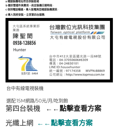
a
確認裝機地址符合供裝區域
·
b
備好雙證件與費用，約定裝機日期時段
·
c
保持電話暢通，專人致電與您確認裝機資訊
·
.
d
專人到府安裝，立享第四台服務
台中有線電視裝機
選配:15M網路/50元/月/吃到飽
第四台裝機
←←點擊查看方案
光纖上網
←←點擊查看方案