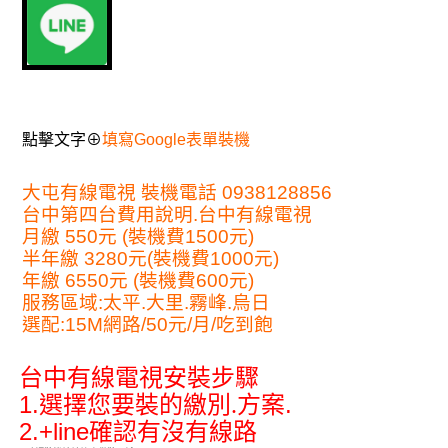
點擊文字⊕
填寫Google表單裝機
大屯有線電視 裝機電話 0938128856
台中第四台費用說明.台中有線電視
月繳 550元 (裝機費1500元)
半年繳 3280元(裝機費1000元)
年繳 6550元 (裝機費600元)
服務區域:太平.大里.霧峰.烏日
選配:15M網路/50元/月/吃到飽
群健有線電視裝機
台中有線電視
安裝步驟
1.
.
選擇您要裝的繳別.方案
2.+line
確認有沒有線路