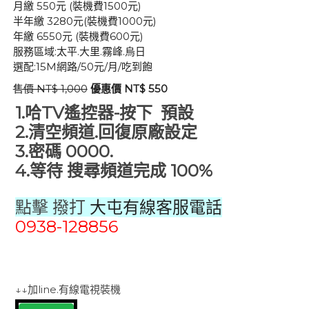
月繳 550元 (裝機費1500元)
半年繳 3280元(裝機費1000元)
年繳 6550元 (裝機費600元)
服務區域:太平.大里.霧峰.烏日
選配:15M網路/50元/月/吃到飽
售價 NT$ 1,000
優惠價 NT$ 550
1.哈TV遙控器-按下 預設
2.清空頻道.回復原廠設定
3.密碼 0000.
4.等待 搜尋頻道完成 100%
點擊 撥打
大屯有線客服電話
0938-128856
↓↓加line.有線電視裝機