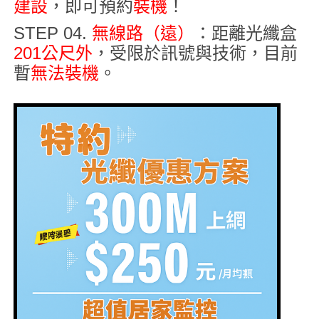
建設
，即可預約
裝機
！
STEP 04.
無線路（遠）
：距離光纖盒
201公尺外
，受限於訊號與技術，目前
暫
無法裝機
。