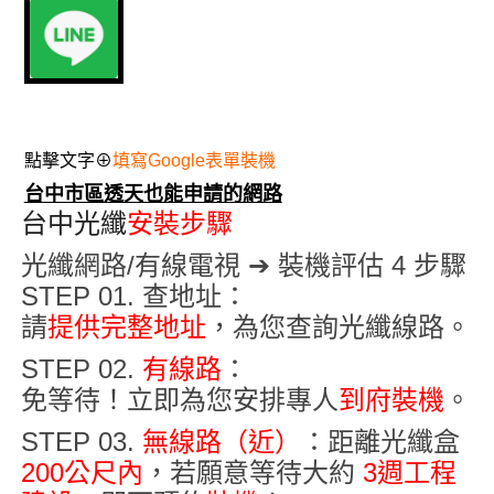
點擊文字⊕
填寫Google表單裝機
台中市區透天也能申請的網路
台中光纖
安裝步驟
光纖網路/有線電視 ➔ 裝機評估 4 步驟
STEP 01. 查地址
：
請
提供完整地址
，為您查詢光纖線路
。
STEP 02.
有線路
：
免等待！立即為您安排專人
到府裝機
。
STEP 03.
無線路（近）
：距離光纖盒
200公尺內
，若願意等待大約
3週
工程