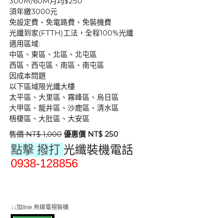
300M/60M月均$250
須年繳3000元
免設定費、免電路費、免裝機費
光纖到家(FTTH)工法，全程100%光纖
適用區域:
中區、東區、北區、北屯區
西區、西屯區、南區、南屯區
因成本問題
以下區域限光纖大樓
太平區、大里區、霧峰區、烏日區
大甲區、龍井區、沙鹿區、清水區
梧棲區、大肚區、大安區
售價 NT$ 1,000
優惠價 NT$ 250
點擊 撥打
光纖裝機電話
0938-128856
群健有線電視
大大寬頻
大台中數位有線電視
↓↓加line.有線電視裝機