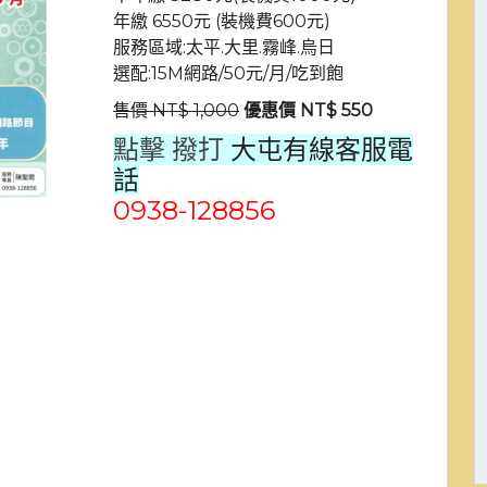
年繳 6550元 (裝機費600元)
服務區域:太平.大里.霧峰.烏日
選配:15M網路/50元/月/吃到飽
售價 NT$ 1,000
優惠價 NT$ 550
點擊 撥打
大屯有線客服電
話
0938-128856