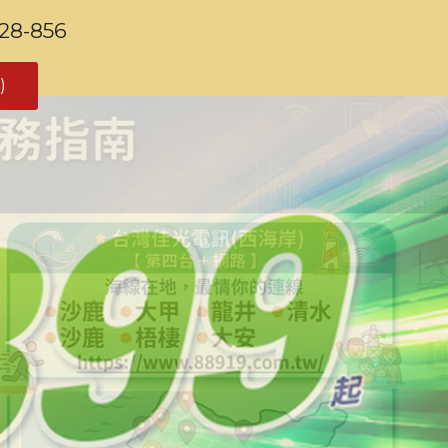
-856
)