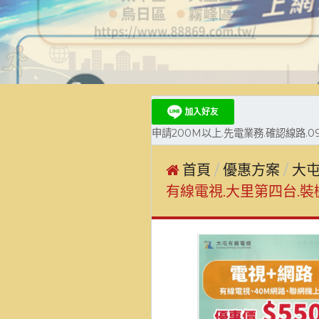
申請200M以上.先電業務.確認線路.093
首頁
優惠方案
大屯
有線電視.大里第四台.裝