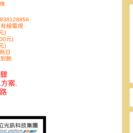
裝機
8128856
中有線電視
元)
00元)
元)
.烏日
吃到飽
步驟
.
.方案
路