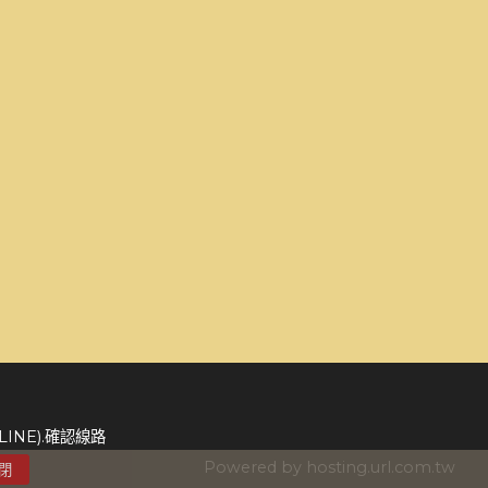
LINE).確認線路
Powered by hosting.url.com.tw