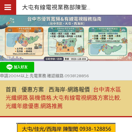
大屯有線電視業務部陳聖閎.台中第四台網路裝機0938-128-856
申請200M以上.先電業務.確認線路.0938128856
首頁
優惠方案
西海岸-網路報價
台中清水區
光纖網路.裝機價格.大屯有線電視網路方案比較.
光纖年繳優惠.網路推薦