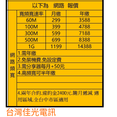
台灣佳光電訊