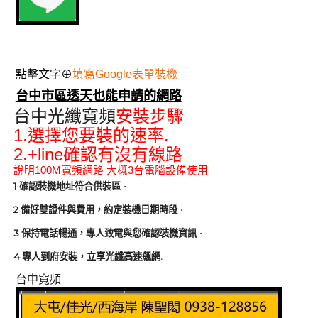
點擊文字⊕
填寫Google表單裝機
台中市區透天也能申請的網路
台中光纖寬頻
安裝步驟
1.
.
選擇您要裝的速率
2.+line
確認有沒有線路
說明
100M寬頻網路
大概
3
台電腦設備使用
1
確認裝機地址符合供裝區
·
2
備好雙證件與費用，約定裝機日期時段
·
3
保持電話暢通，專人致電與您確認裝機資訊
·
4
.
專人到府安裝，立享光纖高速飆網
台中寬頻