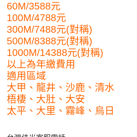
60M/3588元
100M/4788元
300M/7488元(對稱)
500M/8388元(對稱)
1000M/14388元(對稱)
以上為年繳費用
適用區域
大甲、龍井、沙鹿、清水
梧棲、大肚、大安
太平、大里、霧峰、烏日