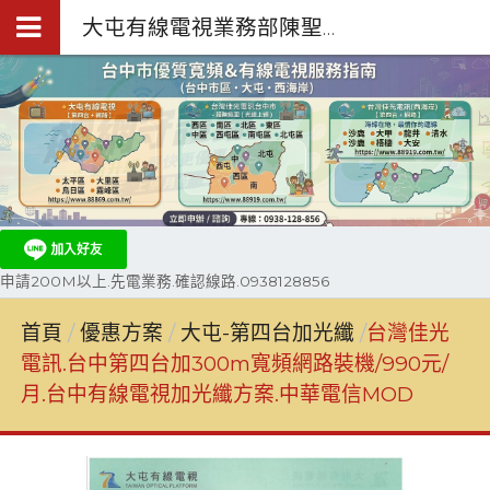
大屯有線電視業務部陳聖閎.台中第四台網路裝機0938-128-856
申請200M以上.先電業務.確認線路.0938128856
首頁
優惠方案
大屯-第四台加光纖
台灣佳光
電訊.台中第四台加300m寬頻網路裝機/990元/
月.台中有線電視加光纖方案.中華電信MOD