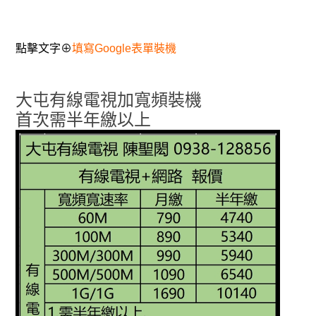
點擊文字⊕
填寫Google表單裝機
大屯有線電視加寬頻裝機
首次需半年繳以上