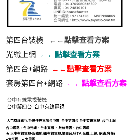
第四台裝機
←←點擊查看方案
光纖上網
←←點擊查看方案
第四台+網路
←←點擊查看方案
套房第四台+網路
←←點擊查看方案
台中有線電視裝機
台中第四台
台中有線電視
大屯有線電視
/
台灣佳光電訊台中市
台中第四台
台中
有線電視
台中上網
台中網路
、
台中光纖
、
台中
寬頻
、
數位電視
、
台中飆網
.
★
大屯有線電視
-
服務範圍(
有線電視
.
第四台
.
哈TV
.
光纖
.
上網
.
網路
寬頻
)
●
太平區
●
大里區