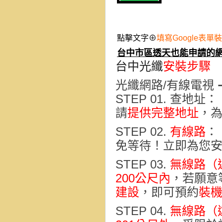
點擊文字⊕
填寫Google表單
台中市區透天也能申請的
台中光纖
安裝步驟
光纖網路/有線電視 ➔
STEP 01. 查地址
：
請
提供完整地址
，
STEP 02.
有線路
：
免等待！立即為您
STEP 03.
無線路（
200公尺內
，若願意
建設
，即可預約
裝
STEP 04.
無線路（