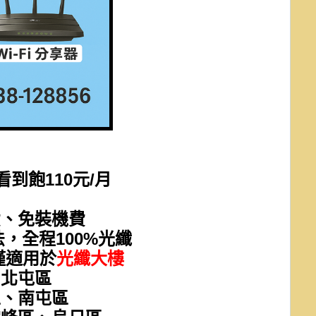
看到飽110元/月
費、免裝機費
法，全程100%光纖
僅適用於
光纖大樓
、北屯區
區、南屯區