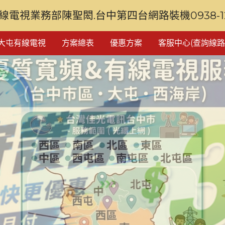
線電視業務部陳聖閎.台中第四台網路裝機0938-128
大屯有線電視
方案總表
優惠方案
客服中心(查詢線路