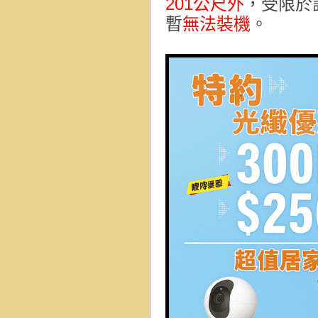
201公尺外
，受限於
暫
無法裝機
。