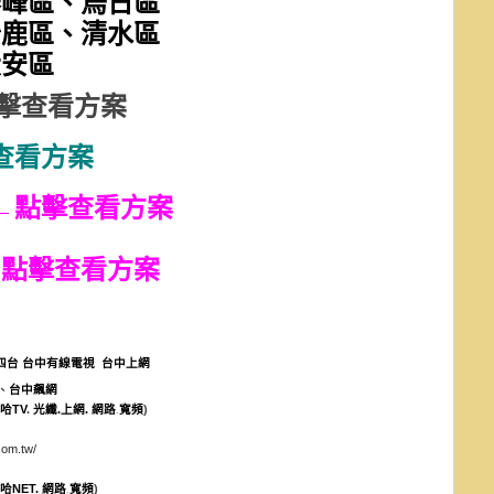
霧峰區、烏日區
沙鹿區、清水區
大安區
擊查看方案
查看方案
←點擊查看方案
←點擊查看方案
四台
台中
有線電視
台中上網
、
台中飆網
.
哈TV
.
光纖
.
上網
.
網路
寬頻
)
com.tw/
.
哈NET
.
網路
寬頻
)