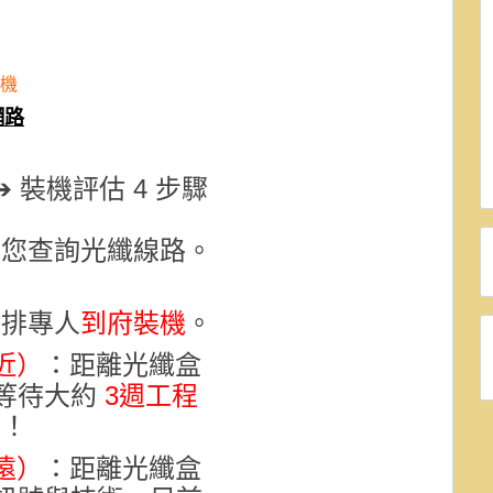
裝機
網路
 裝機評估 4 步驟
為您查詢光纖線路
。
安排專人
到府裝機
。
近）
：距離光纖盒
等待大約
3週
工程
機
！
遠）
：距離光纖盒