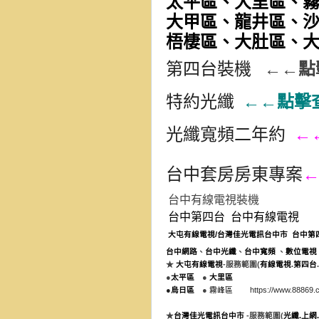
太平區、大里區、
大甲區、龍井區、
梧棲區、大肚區、
第四台裝機
←←點
特約光纖
←←點擊
光纖寬頻二年約
←
台中套房房東專案
台中有線電視裝機
台中第四台
台中有線電視
大屯有線電視
/
台灣佳光電訊台中市
台中第
台中網路
、
台中光纖
、
台中
寬頻
、
數位電視
★
大屯有線電視
-
服務範圍(
有線電視
.
第四台
.
●
太平區
●
大里區
●
烏日區
●
霧峰區
https://www.88869.
群健有線電視
大大寬頻
大台中數位有線電視
★
台灣
佳光
電訊
台中市
-
服務範圍(
光纖
.
上網
.