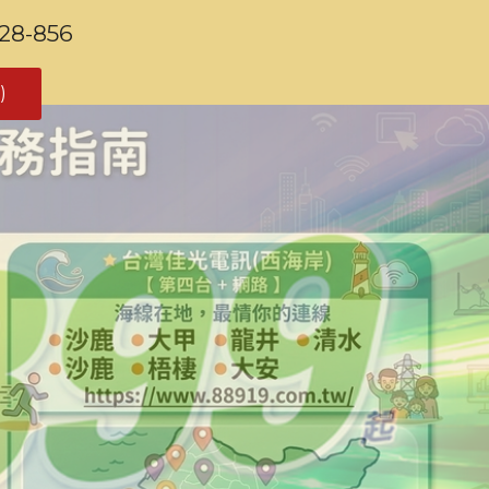
-856
)