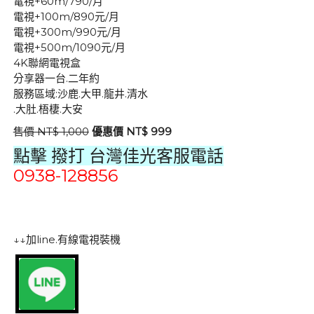
電視+60m/790/月
電視+100m/890元/月
電視+300m/990元/月
電視+500m/1090元/月
4K聯網電視盒
分享器一台.二年約
服務區域:沙鹿.大甲.龍井.清水
.大肚.梧棲.大安
售價 NT$ 1,000
優惠價 NT$ 999
點擊 撥打
台灣佳光客服電話
0938-128856
↓↓加line.有線電視裝機