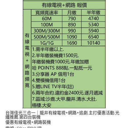
台灣佳光三合一｜龍井有線電視+網路+追劇.主打優惠活動.光
纖推薦.第四台裝機
優惠有線電視+網路裝機