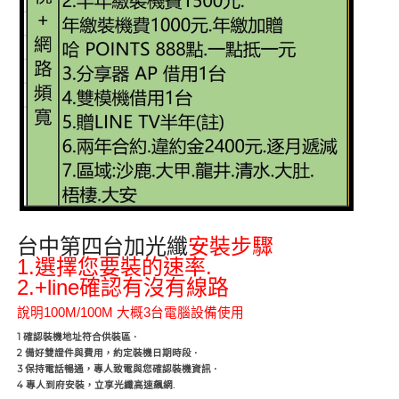
群健有線電視安裝
台中第四台加光纖
安裝步驟
1.
.
選擇您要裝的速率
2.+line
確認有沒有線路
說明
100M/100M
大概
3
台電腦設備使用
1
確認裝機地址符合供裝區
·
2
備好雙證件與費用，約定裝機日期時段
·
3
保持電話暢通，專人致電與您確認裝機資訊
·
4
.
專人到府安裝，立享光纖高速飆網