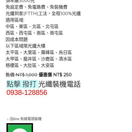
須年繳3000元
免設定費、免電路費、免裝機費
光纖到家(FTTH)工法，全程100%光纖
適用區域:
中區、東區、北區、北屯區
西區、西屯區、南區、南屯區
因成本問題
以下區域限光纖大樓
太平區、大里區、霧峰區、烏日區
大甲區、龍井區、沙鹿區、清水區
梧棲區、大肚區、大安區
售價 NT$ 1,000
優惠價 NT$ 250
點擊 撥打
光纖裝機電話
0938-128856
群健有線電視
大大寬頻
大台中數位有線電視
↓↓加line.有線電視裝機