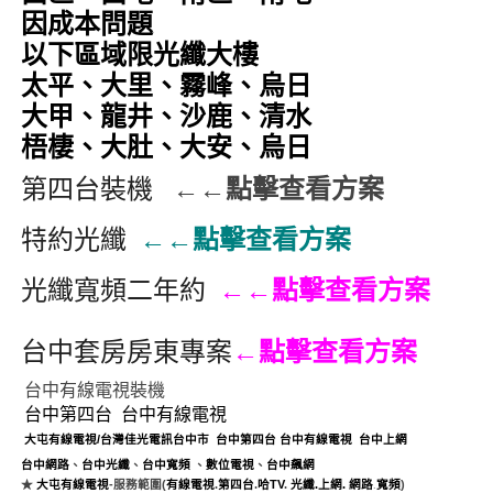
因成本問題
以下區域限光纖大樓
太平、大里、霧峰、烏日
大甲、龍井、沙鹿、清水
梧棲、大肚、大安、烏日
第四台裝機
←←點擊查看方案
特約光纖
←←點擊查看方案
光纖寬頻二年約
←←點擊查看方案
台中套房房東專案
←點擊查看方案
台中有線電視裝機
台中第四台
台中有線電視
大屯有線電視
/
台灣佳光電訊台中市
台中第四台
台中
有線電視
台中上網
台中網路
、
台中光纖
、
台中
寬頻
、
數位電視
、
台中飆網
.
★
大屯有線電視
-
服務範圍(
有線電視
.
第四台
.
哈TV
.
光纖
.
上網
.
網路
寬頻
)