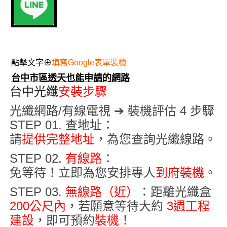
點擊文字⊕
填寫Google表單裝機
台中市區透天也能申請的網路
台中光纖
安裝步驟
光纖網路/有線電視 ➔ 裝機評估 4 步驟
STEP 01. 查地址
：
請
提供完整地址
，為您查詢光纖線路
。
STEP 02.
有線路
：
免等待！立即為您安排專人
到府裝機
。
STEP 03.
無線路（近）
：距離光纖盒
200公尺內
，若願意等待大約
3週
工程
建設
，即可預約
裝機
！