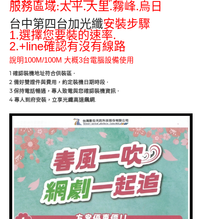
服務區域:太平.大里.霧峰.烏日
台中第四台加光纖
安裝步驟
1.
.
選擇您要裝的速率
2.+line
確認有沒有線路
說明
100M/100M
大概
3
台電腦設備使用
1
確認裝機地址符合供裝區
·
2
備好雙證件與費用，約定裝機日期時段
·
3
保持電話暢通，專人致電與您確認裝機資訊
·
4
.
專人到府安裝，立享光纖高速飆網