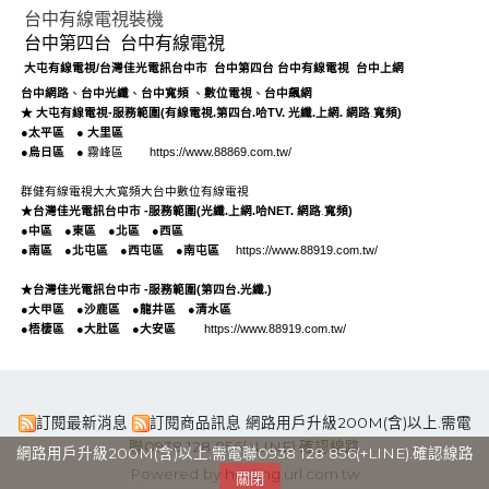
台中有線電視裝機
台中第四台
台中有線電視
大屯有線電視
/
台灣佳光電訊台中市
台中第四台
台中
有線電視
台中上網
台中網路
、
台中光纖
、
台中
寬頻
、
數位電視
、
台中飆網
.
★
大屯有線電視
-
服務範圍(
有線電視
.
第四台
.
哈TV
.
光纖
.
上網
.
網路
寬頻
)
●
太平區
●
大里區
●
烏日區
●
霧峰區
https://www.88869.com.tw/
群健有線電視
大大寬頻
大台中數位有線電視
.
★
台灣
佳光
電訊
台中市
-
服務範圍(
光纖
.
上網
.
哈NET
.
網路
寬頻
)
●
中區
●
東區
●
北區
●
西區
●
南區
●
北屯區
●
西屯區
●
南屯區
https://www.88919.com.tw/
★
台灣
佳光
電訊
台中市
-
服務範圍(第四台.
光纖
.
)
●
大甲區
●
沙鹿區
●
龍井區
●
清水區
●
梧棲區
●
大肚區
●
大安區
https://www.88919.com.tw/
訂閱最新消息
訂閱商品訊息
網路用戶升級200M(含)以上.需電
聯0938 128 856(+LINE).確認線路
網路用戶升級200M(含)以上.需電聯0938 128 856(+LINE).確認線路
Powered by hosting.url.com.tw