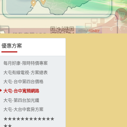
優惠方案
每月好康-限時特價專案
大屯有線電視-方案總表
大屯-台中第四台價格
大屯-台中寬頻網路
大屯-第四台加光纖
大屯-大台中套房方案
★★★★★★★★★★★★
★★