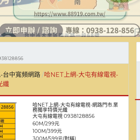
8128856
-台中寬頻網路
哈NET上網-大屯有線電視-
光纖
哈NET上網-大屯有線電視-網路門市.業
務獨享特價光纖
大屯有線電視 0938128856
60M/299元
100M/399元
300M/599元(對稱)