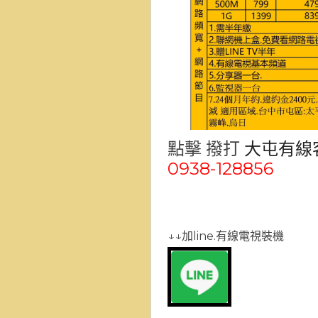
點擊 撥打
大屯有線
0938-128856
群健有線電視
大大寬頻
大台
↓↓加line.有線電視裝機