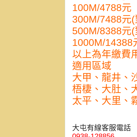
100M/4788元
300M/7488元
500M/8388元
1000M/1438
以上為年繳費
適用區域
大甲、龍井、
梧棲、大肚、
太平、大里、
大屯有線客服電話
0938-128856