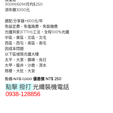
300M/60M月均$250
須年繳3000元
選配:分享器+600元/年
免設定費、免電路費、免裝機費
光纖到家(FTTH)工法，全程100%光纖
中區、東區、北區、北屯
西區、西屯、南區、南屯
因成本問題
以下區域限光纖大樓
太平、大里、霧峰、烏日
大甲、龍井、沙鹿、清水
梧棲、大肚、大安
售價 NT$ 1,000
優惠價 NT$ 250
點擊 撥打
光纖裝機電話
0938-128856
群健有線電視
大大寬頻
大台中數位有線電視