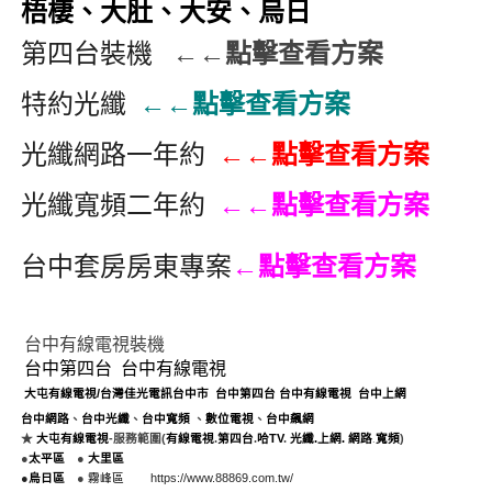
梧棲、大肚、大安、烏日
第四台裝機
←←點擊查看方案
特約光纖
←←點擊查看方案
光纖網路一年約
←←點擊查看方案
光纖寬頻二年約
←←點擊查看方案
台中套房房東專案
←點擊查看方案
台中有線電視裝機
台中第四台
台中有線電視
大屯有線電視
/
台灣佳光電訊台中市
台中第四台
台中
有線電視
台中上網
台中網路
、
台中光纖
、
台中
寬頻
、
數位電視
、
台中飆網
.
★
大屯有線電視
-
服務範圍(
有線電視
.
第四台
.
哈TV
.
光纖
.
上網
.
網路
寬頻
)
●
太平區
●
大里區
●
烏日區
●
霧峰區
https://www.88869.com.tw/