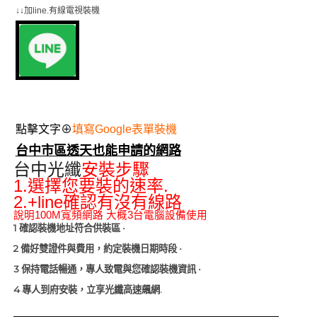
↓↓加line.有線電視裝機
點擊文字⊕
填寫Google表單裝機
台中市區透天也能申請的網路
台中光纖
安裝步驟
1.
.
選擇您要裝的速率
2.+line
確認有沒有線路
說明
100M寬頻網路
大概
3
台電腦設備使用
1
確認裝機地址符合供裝區
·
2
備好雙證件與費用，約定裝機日期時段
·
3
保持電話暢通，專人致電與您確認裝機資訊
·
4
.
專人到府安裝，立享光纖高速飆網