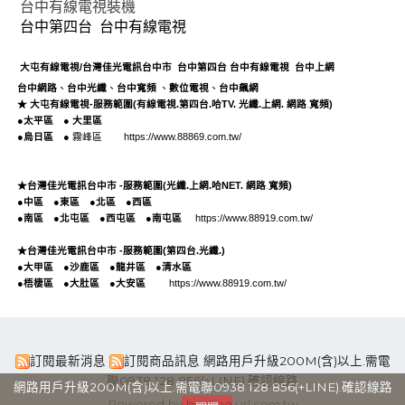
台中有線電視裝機
台中第四台
台中有線電視
大屯有線電視
/
台灣佳光電訊台中市
台中第四台
台中
有線電視
台中上網
台中網路
、
台中光纖
、
台中
寬頻
、
數位電視
、
台中飆網
.
★
大屯有線電視
-
服務範圍(
有線電視
.
第四台
.
哈TV
.
光纖
.
上網
.
網路
寬頻
)
●
太平區
●
大里區
●
烏日區
●
霧峰區
https://www.88869.com.tw/
群健有線電視
大大寬頻
大台中數位有線電視
.
★
台灣
佳光
電訊
台中市
-
服務範圍(
光纖
.
上網
.
哈NET
.
網路
寬頻
)
●
中區
●
東區
●
北區
●
西區
●
南區
●
北屯區
●
西屯區
●
南屯區
https://www.88919.com.tw/
★
台灣
佳光
電訊
台中市
-
服務範圍(第四台.
光纖
.
)
●
大甲區
●
沙鹿區
●
龍井區
●
清水區
●
梧棲區
●
大肚區
●
大安區
https://www.88919.com.tw/
訂閱最新消息
訂閱商品訊息
網路用戶升級200M(含)以上.需電
聯0938 128 856(+LINE).確認線路
網路用戶升級200M(含)以上.需電聯0938 128 856(+LINE).確認線路
Powered by hosting.url.com.tw