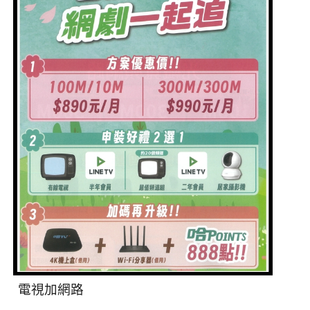
電視加網路