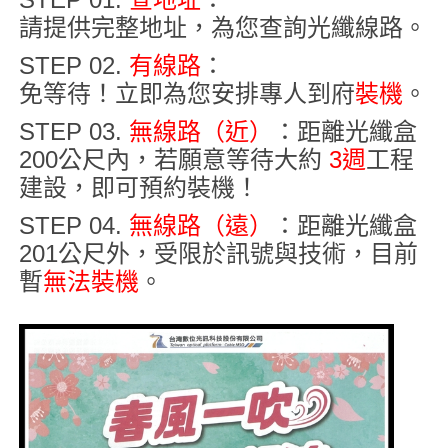
請提供完整地址，為您查詢光纖線路
。
STEP 02.
有線路
：
免等待！立即為您安排專人到府
裝機
。
STEP 03.
無線路（近）
：距離光纖盒
200公尺內
，若願意等待大約
3週
工程
建設，即可預約裝機
！
STEP 04.
無線路（遠）
：距離光纖盒
201公尺外
，受限於訊號與技術，目前
暫
無法裝機
。