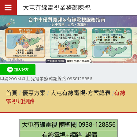
大屯有線電視業務部陳聖閎.台中第四台網路裝機0938-128-856
申請200M以上.先電業務.確認線路.0938128856
首頁
優惠方案
大屯有線電視-方案總表
有線
電視加網路