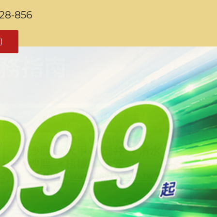
-856
)