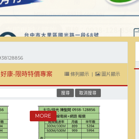
8128856
好康-限時特價專案
條列顯示
|
圖片顯示