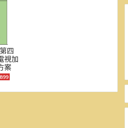
.第四
電視加
方案
899