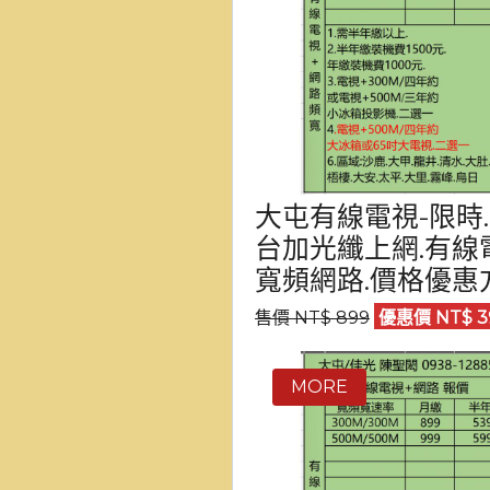
大屯有線電視-限時
台加光纖上網.有線
寬頻網路.價格優惠
售價 NT$ 899
優惠價 NT$ 3