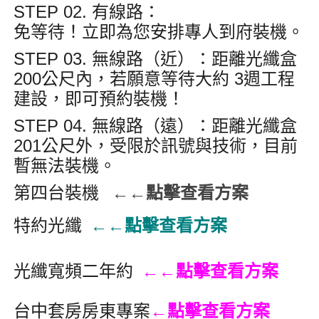
STEP 02. 有線路
：
免等待！立即為您安排專人到府裝機
。
STEP 03. 無線路（近）
：距離光纖盒
200公尺內
，若願意等待大約
3週
工程
建設，即可預約裝機
！
STEP 04. 無線路（遠）
：距離光纖盒
201公尺外
，受限於訊號與技術，目前
暫無法裝機
。
第四台裝機
←←點擊查看方案
特約光纖
←←點擊查看方案
光纖寬頻二年約
←←點擊查看方案
台中套房房東專案
←點擊查看方案