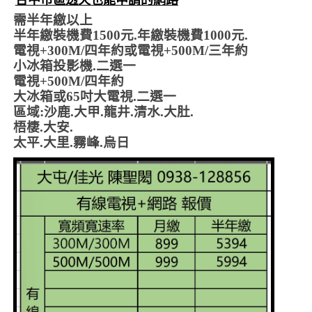
需半年繳以上
半年繳裝機費1500元.年繳裝機費1000元.
電視+300M/四年約或電視+500M/三年約
小冰箱投影機.二選一
電視+500M/四年約
大冰箱或65吋大電視.二選一
區域:沙鹿.大甲.龍井.清水.大肚.
梧棲.大安.
太平.大里.霧峰.烏日