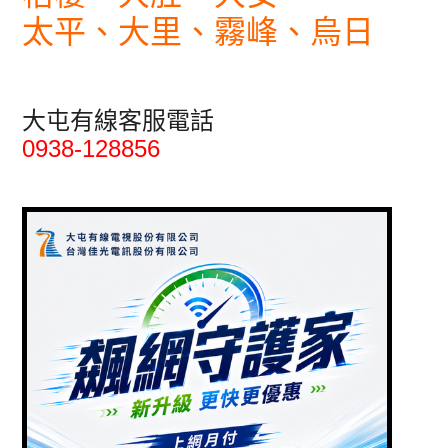
太平、大里、霧峰、烏日
大屯有線客服電話
0938-128856