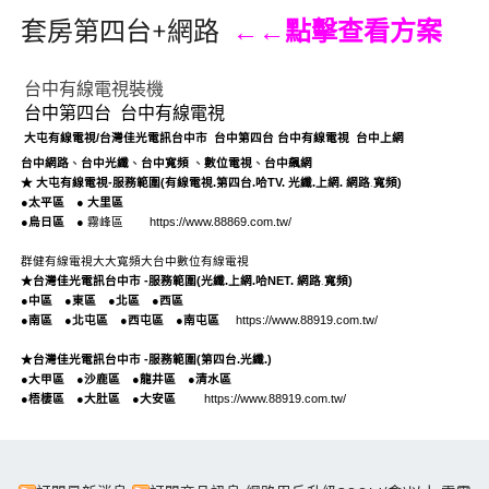
套房第四台+網路
←←點擊查看方案
台中有線電視裝機
台中第四台
台中有線電視
大屯有線電視
/
台灣佳光電訊台中市
台中第四台
台中
有線電視
台中上網
台中網路
、
台中光纖
、
台中
寬頻
、
數位電視
、
台中飆網
.
★
大屯有線電視
-
服務範圍(
有線電視
.
第四台
.
哈TV
.
光纖
.
上網
.
網路
寬頻
)
●
太平區
●
大里區
●
烏日區
●
霧峰區
https://www.88869.com.tw/
群健有線電視
大大寬頻
大台中數位有線電視
.
★
台灣
佳光
電訊
台中市
-
服務範圍(
光纖
.
上網
.
哈NET
.
網路
寬頻
)
●
中區
●
東區
●
北區
●
西區
●
南區
●
北屯區
●
西屯區
●
南屯區
https://www.88919.com.tw/
★
台灣
佳光
電訊
台中市
-
服務範圍(第四台.
光纖
.
)
●
大甲區
●
沙鹿區
●
龍井區
●
清水區
●
梧棲區
●
大肚區
●
大安區
https://www.88919.com.tw/